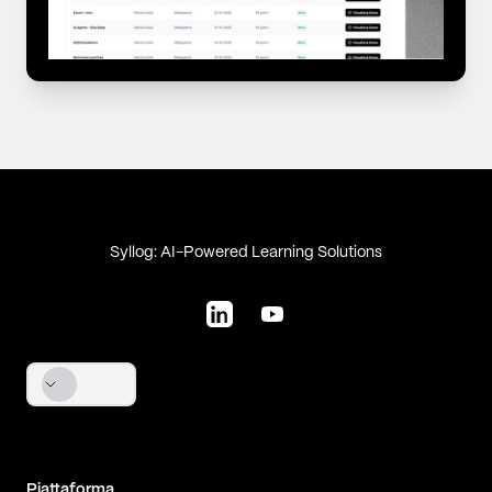
Footer
Syllog: AI-Powered Learning Solutions
LinkedIn
YouTube
Piattaforma